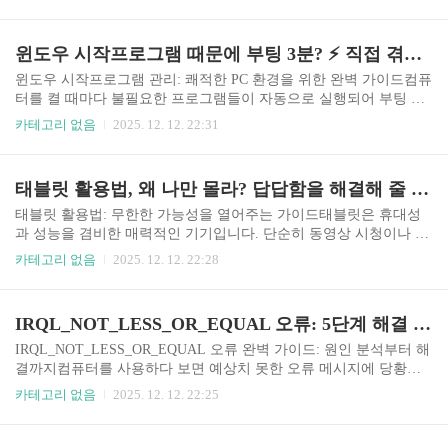
내리는 옷들에 한숨만 나오셨다면, 이제 걱정 마세요. 이 글 하나로
여러분의 옷장을 깔끔하고 효율적으로 정리하는 방법을 알려드릴게
요. 단순한 옷 정리를 넘어, 수납 정리 전문가가 되는 비법, 지금부터
윈도우 시작프로그램 때문에 부팅 3분? ⚡️ 직접 겪고 해결한 윈도우 시작프로그램 관리 경험 & 꿀팁 가이드
시작합니다!왜 옷장 정리가 중요할까요?옷장 정리는 단순히 공간을
확보하는 것 이상의 의미를 지닙니다. 시간 절약: 옷을 찾느라 허비
윈도우 시작프로그램 관리: 쾌적한 PC 환경을 위한 완벽 가이드컴퓨
하는 시간을 줄여줍니다. 옷 관리: 옷의 수명을 연장하고, 곰팡이나
터를 켤 때마다 불필요한 프로그램들이 자동으로 실행되어 부팅 속
해충으로부터 보호합니다. 스타일 재발견: 잊고 있던 옷들을 발견하
도를 느리게 만들고, 시스템 자원을 낭비하는 경험, 다들 한 번쯤 있
카테고리 없음
2025. 12. 12. 22:31
고, 새로운 스타일을 시도할 수 있습니다. 정신..
으실 겁니다. 이러한 문제를 해결하고 쾌적한 PC 환경을 유지하는
데 있어 핵심적인 것이 바로 윈도우 시작프로그램 관리입니다. 이번
글에서는 윈도우 환경에서 시작프로그램을 효과적으로 관리하는 방
태블릿 활용법, 왜 나만 몰라? 답답함을 해결해 줄 모든 정보 & 가이드!
법과 관련 정보, 그리고 발생할 수 있는 문제점 및 해결방법을 상세
하게 안내하는 가이드를 제공합니다.시작프로그램이란 무엇일까요?
태블릿 활용법: 무한한 가능성을 열어주는 가이드태블릿은 휴대성
시작프로그램은 컴퓨터를 부팅할 때 자동으로 실행되도록 설정된
과 성능을 겸비한 매력적인 기기입니다. 단순히 동영상 시청이나 웹
프로그램을 의미합니다. 편리함을 제공하기도 하지만, 과도하게 많
서핑을 넘어, 생산성 향상, 창의적인 작업, 교육 등 다양한 분야에서
카테고리 없음
2025. 12. 12. 22:28
은 프로그램이 시작프로그램으로 등록되어 있으면 부팅 시간을 지
활용될 수 있습니다. 이 글에서는 여러분이 태블릿을 200% 활용할
연시키고 시..
수 있도록 다양한 태블릿 활용법과 관련 정보, 그리고 해결방법을 제
시하는 종합적인 가이드를 제공합니다.1. 생산성 향상을 위한 태블
IRQL_NOT_LESS_OR_EQUAL 오류: 5단계 해결 가이드 & 관련 정보 총정리
릿 활용법태블릿은 이동 중에도 효율적인 업무 처리를 가능하게 해
줍니다. 다음은 생산성을 높이는 데 도움이 되는 몇 가지 방법입니
IRQL_NOT_LESS_OR_EQUAL 오류 완벽 가이드: 원인 분석부터 해
다.문서 작업 및 편집 MS Office, Google Workspace 앱 활용: 워드, 엑
결까지컴퓨터를 사용하다 보면 예상치 못한 오류 메시지에 당황하
셀, 파워포인트 등 PC에서 사용하던 문서 작업을 태블릿에서도 편리
게 됩니다. 그중에서도 "IRQL_NOT_LESS_OR_EQUAL" 오류는 특
카테고리 없음
2025. 12. 12. 22:25
하게 이어갈 수 있습니다. 클라..
히 악명이 높습니다. 파란 화면(BSOD)과 함께 등장하며, 작업 중이
던 내용을 날려버리고 컴퓨터를 재부팅하게 만들죠. 이 글에서는 악
명 높은 irql_not_less_or_equal 오류에 대해 자세히 알아보고, 그 원인