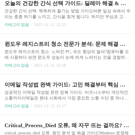
오늘의 건강한 간식 선택 가이드: 딜레마 해결 & 관련 정보 총정리
을 분석하여 효과적인 해결방법을 제시하는 가이드를 제공합니다.I
RQL_NOT_LESS_OR_EQUAL 오류란 무엇일까요?IRQL_NOT_LES
건강한 간식 선택: 똑똑하게 즐기는 방법 가이드바쁜 일상 속에서 우
S_OR_EQUAL 오류는 Windows 운영체제에서 발생하는 심각한 오류
리는 종종 허기를 느끼고, 간식을 찾게 됩니다. 하지만 무심코 고른
중 하나입니다. "Interrupt Request Level..
간식 하나가 우리의 건강을 해칠 수도 있다는 사실, 알고 계셨나요?
카테고리 없음
2025. 12. 12. 22:22
오늘은 맛있으면서도 건강까지 챙길 수 있는 건강한 간식 선택 방법
에 대해 자세히 알아보겠습니다. 이 가이드라인을 통해 현명하고 건
강한 간식 습관을 만들어 보세요.왜 건강한 간식을 선택해야 할까
윈도우 레지스트리 청소 전문가 분석: 문제 해결 및 최적화 가이드
요?우리가 섭취하는 음식은 곧 우리 몸을 구성하는 재료가 됩니다.
특히 간식은 식사 사이에 섭취하는 만큼, 혈당 조절, 에너지 유지, 그
윈도우 레지스트리 청소: 느려진 PC, 속도 향상의 열쇠?컴퓨터를 오
리고 전반적인 건강에 큰 영향을 미칩니다. 건강하지 못한 간식은 과
래 사용하다 보면 윈도우 성능이 눈에 띄게 느려지는 것을 경험하게
도한 칼로리 섭취, 혈당 스파이크, 소화 불량 등을 유발하여 장기적
됩니다. 이럴 때 많은 분들이 포맷을 고려하지만, 그 전에 시도해 볼
카테고리 없음
2025. 12. 12. 22:19
으로 건강을 해칠 수 있습니다. 따라서 건강한 간식..
수 있는 효과적인 방법 중 하나가 바로 윈도우 레지스트리 청소입니
다. 윈도우 레지스트리는 시스템 운영에 필요한 모든 설정 정보가 담
겨 있는 핵심적인 데이터베이스이기 때문입니다.이번 글에서는 윈
이메일 작성법 완벽 가이드: 고민 해결부터 핵심 정보까지, 이 모든 것!
도우 레지스트리에 대한 관련 정보와 함께, 윈도우 레지스트리 청소
가 왜 필요한지, 어떻게 안전하게 진행할 수 있는지에 대한 해결방법
성공적인 이메일 작성법 완전 정복 가이드: 비즈니스부터 개인적인
과 자세한 가이드를 제공해 드리겠습니다.윈도우 레지스트리란 무
소통까지이메일은 현대 사회에서 가장 중요한 소통 수단 중 하나입
엇일까요?윈도우 레지스트리는 윈도우 운영체제 및 설치된 응용 프
니다. 업무적인 협업부터 개인적인 안부 인사까지, 이메일은 우리의
카테고리 없음
2025. 12. 12. 22:17
로그램의 설정, 하드웨어 정보, 사용자 프로필 등 다양한 정보를..
일상생활과 밀접하게 연결되어 있습니다. 하지만 단순히 메시지를
전달하는 것을 넘어, 효과적인 이메일 작성법을 숙지하는 것은 더욱
중요합니다. 잘못 작성된 이메일은 오해를 불러일으키거나, 중요한
Critical_Process_Died 오류, 왜 자꾸 뜨는 걸까요? 확실한 해결 가이드!
정보를 놓치게 만들 수 있기 때문입니다. 이번 글에서는 성공적인 이
메일 작성법에 대한 모든 것을 알아보고, 다양한 상황에 맞는 이메일
critical_process_died 오류: 원인 분석 및 해결 가이드Windows 운영체