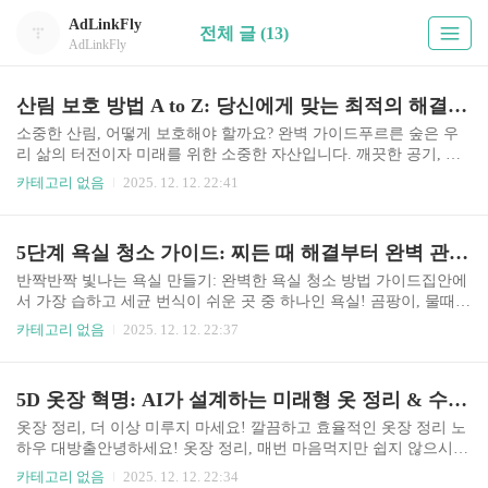
AdLinkFly
전체 글 (13)
AdLinkFly
산림 보호 방법 A to Z: 당신에게 맞는 최적의 해결책은? (정보 vs 가이드 완벽 비교)
소중한 산림, 어떻게 보호해야 할까요? 완벽 가이드푸르른 숲은 우
리 삶의 터전이자 미래를 위한 소중한 자산입니다. 깨끗한 공기, 맑
은 물, 다양한 생물의 서식지를 제공하며, 지구 온난화 방지에도 큰
카테고리 없음
2025. 12. 12. 22:41
역할을 합니다. 하지만 안타깝게도 산림 파괴는 여전히 심각한 문제
이며, 우리의 노력이 더욱 필요한 시점입니다. 이 글에서는 산림 보
호 방법에 대한 관련 정보와 함께, 우리가 실천할 수 있는 해결방법
5단계 욕실 청소 가이드: 찌든 때 해결부터 완벽 관리까지!
을 자세히 안내하는 가이드를 제공합니다.왜 산림 보호가 중요할까
요?산림은 단순한 나무들의 집합체가 아닙니다. 지구 생태계의 핵심
반짝반짝 빛나는 욕실 만들기: 완벽한 욕실 청소 방법 가이드집안에
적인 부분이며, 우리 삶에 다양한 혜택을 제공합니다. 생태계 유지:
서 가장 습하고 세균 번식이 쉬운 곳 중 하나인 욕실! 곰팡이, 물때,
다양한 동식물의 서식지를 제공하고, 생물 다양성을 보존합니다. 기
찌든 때 때문에 골치 아프셨던 적 많으시죠? 하지만 걱정 마세요! 오
카테고리 없음
2025. 12. 12. 22:37
후 변화 완화: 이산화탄소를 흡수하여 지구 온난화 속도를 ..
늘 이 글에서는 쉽고 효과적인 욕실 청소 방법을 총정리하여 여러분
의 욕실을 깨끗하고 쾌적하게 만들어 드릴 거예요. 단순히 욕실을 닦
는 것을 넘어, 근본적인 문제 해결방법과 예방까지 꼼꼼하게 다룰 예
5D 옷장 혁명: AI가 설계하는 미래형 옷 정리 & 수납법
정이니, 지금부터 저와 함께 욕실 청소의 세계로 떠나볼까요?1. 청소
전 준비: 완벽한 욕실 청소를 위한 필수템성공적인 욕실 청소를 위해
옷장 정리, 더 이상 미루지 마세요! 깔끔하고 효율적인 옷장 정리 노
서는 준비물이 필수겠죠? 다음은 욕실을 청소하기 전에 준비해야 할
하우 대방출안녕하세요! 옷장 정리, 매번 마음먹지만 쉽지 않으시
필수 아이템 목록입니다. 청소 도구: 다용도 세정제 (욕실용, 곰팡이
죠? 옷은 많은데 막상 입을 옷은 없고, 옷장 문을 열 때마다 쏟아져
카테고리 없음
2025. 12. 12. 22:34
제거제) 청소용 솔 (타일, 변기, 틈..